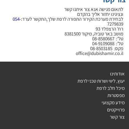
לתאום פגישה אנא צור איתנו קשר
ונציגינו יחזור אליך בהקדם
לבחירת מערכת הקירור התפורה לרפת שלך,התקשר לערד:
054-
7279839
רח' הרצפלד 93
מושב באר טוביה, מיקוד 8381500
טל':
08-8580667
טל':
04-9109088
פקס: 08-8503185
office@dubishamir.co.il
אודותינו
יעוץ, ליווי ושרות טכני לרפת
מיכל חלב לרפת
מפסטרות
מידע מקצועי
פרוייקטים
צור קשר