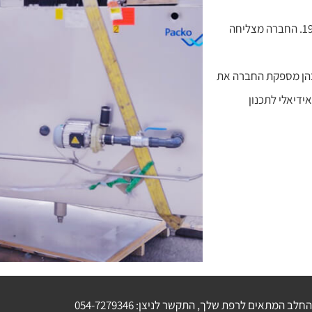
דובי שמיר עצמו מעורב באופן ישיר בתכנון ובאחזקה של רפתות מאז 1986. החברה מצליחה
נית עבור AfiMilk בכל הארצות בהן מספקת החברה את
ידיאלי לתכנון
החלב המתאים לרפת שלך, התקשר לניצן:
054-7279346