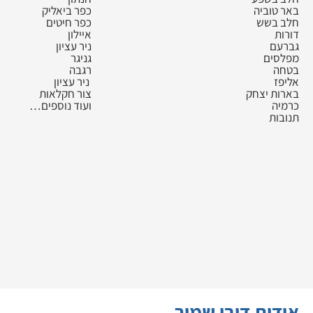
באר טוביה
כפר ביאליק
חלב בשש
כפר חיטים
דורות
איילון
גברעם
ניר עציון
מפלסים
גניגר
בטחה
רגבה
אליפז
ניר עציון
בארות יצחק
צור חקלאות
כרמיה
ועוד נוספים…
תנובות
אודות דובי שמיר