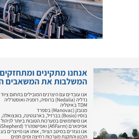
אנחנו מתקינים ומתחזקים
המשלבות את המשאבים הב
אנו עובדים עם היצרנים המובילים בתחום ציוד 
נדליה (Nedalia) ברוסיה, רומניה ואוסטרליה
TDM באיטליה
מנובק (Manovac) בספרד
בוסיו (Bosio) בברזיל, בארגנטינה, בוונצואלה, צ'ילה, פורטוגל ושווייץ
אנו משתמשים במערכות הטובות ביותר לניהול רפתות 
אפיפארם (AfiFarm) ואפישפהרד (AfiShepherd).
אנו נעזרים במיטב הציוד, אותו אנו מייצרים בע
תכנון והתקנת מערכות רחיצה ומים חמים