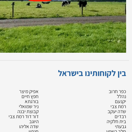
בין לקוחותינו בישראל
כפר חרוב
אפיק מיצר
נהלל
חפץ חיים
יקנעם
בורגתא
רמת צבי
ניר שמואלי
שדה יעקב
קבוצת יבנה
רבדים
דור דוד רמת צבי
בית חלקיה
היוגב
גבעתי
שדה אליהו
חלב בשפע
חנתון